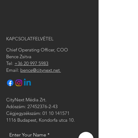
KAPCSOLATFELVÉTEL
Chief Operating Officer, COO
Bence Zsitva
Tel:
+36 20 997 5983
Email:
bence@citynext.net
CityNext Média Zrt.
Adószám:
27452376-2-43
Cégjegyzékszám:
01 10 141571
1116 Budapest, Kondorfa utca 10.
Enter Your Name