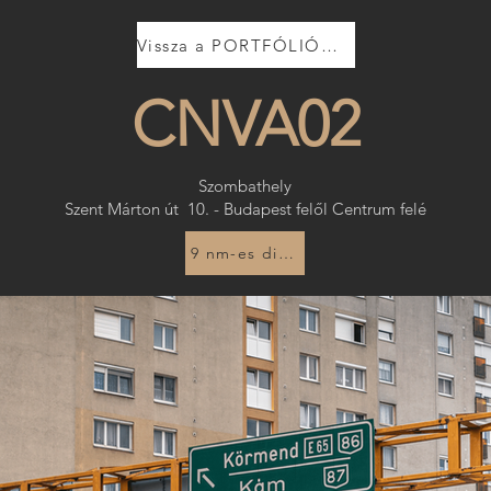
Vissza a PORTFÓLIÓHOZ
CNVA02
Szombathely
Szent Márton út 10. - Budapest felől Centrum felé
9 nm-es digitális