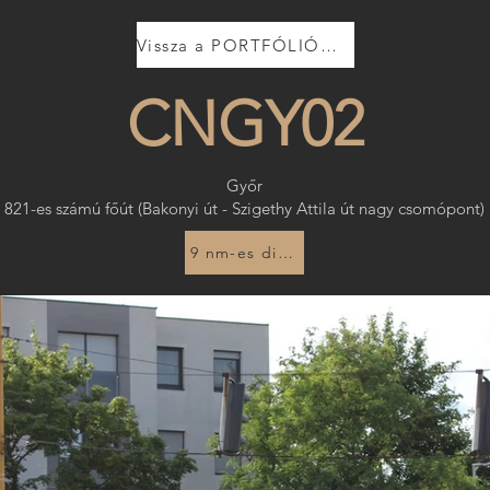
Vissza a PORTFÓLIÓHOZ
CNGY02
Győr
821-es számú főút (Bakonyi út - Szigethy Attila út nagy csomópont)
9 nm-es digitális