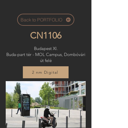
Back to PORTFOLIO
CN1106
Budapest XI.
Buda-part tér - MOL Campus, Dombóvári
út felé
2 nm Digital