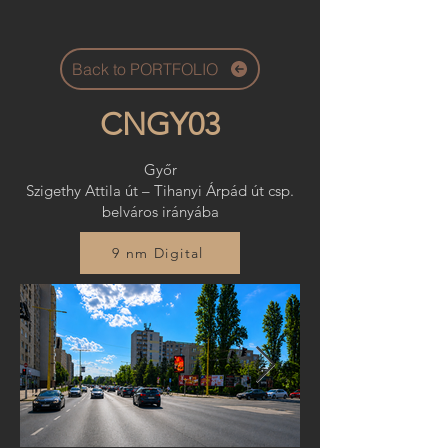
Back to PORTFOLIO
CNGY03
Győr
Szigethy Attila út – Tihanyi Árpád út csp.
belváros irányába
9 nm Digital